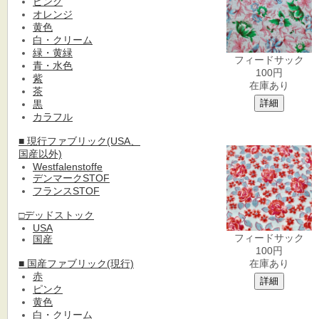
ピンク
オレンジ
黄色
白・クリーム
緑・黄緑
フィードサック
青・水色
100円
紫
在庫あり
茶
黒
カラフル
■ 現行ファブリック(USA、
国産以外)
Westfalenstoffe
デンマークSTOF
フランスSTOF
□デッドストック
USA
フィードサック
国産
100円
■ 国産ファブリック(現行)
在庫あり
赤
ピンク
黄色
白・クリーム