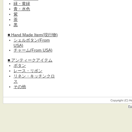
緑・黄緑
青・水色
紫
茶
黒
■ Hand Made Item(現行物)
シェルボタン(From
USA)
チャーム(From USA)
■ アンティークアイテム
ボタン
レース・リボン
リネン・キッチンクロ
ス
その他
Copyright (C) H
Po