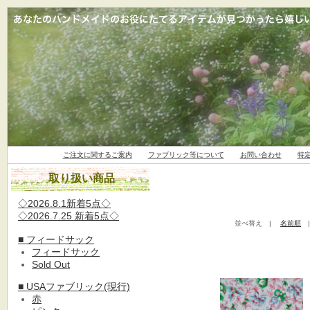
ご注文に関するご案内
ファブリック等について
お問い合わせ
特
取り扱い商品
◇2026.8.1新着5点◇
◇2026.7.25 新着5点◇
並べ替え |
名前順
■ フィードサック
フィードサック
Sold Out
■ USAファブリック(現行)
赤