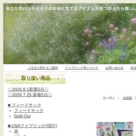
ご注文に関するご案内
ファブリック等について
お問い合わせ
特
取り扱い商品
◇2026.8.1新着5点◇
◇2026.7.25 新着5点◇
並べ替え |
名前順
■ フィードサック
フィードサック
Sold Out
■ USAファブリック(現行)
赤