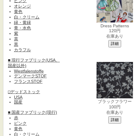
ピンク
オレンジ
黄色
白・クリーム
緑・黄緑
Dress Patterns
青・水色
120円
紫
在庫あり
茶
黒
カラフル
■ 現行ファブリック(USA、
国産以外)
Westfalenstoffe
デンマークSTOF
フランスSTOF
□デッドストック
USA
ブラックフラワー
国産
100円
■ 国産ファブリック(現行)
在庫あり
赤
ピンク
黄色
白・クリーム