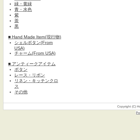
緑・黄緑
青・水色
紫
茶
黒
■ Hand Made Item(現行物)
シェルボタン(From
USA)
チャーム(From USA)
■ アンティークアイテム
ボタン
レース・リボン
リネン・キッチンクロ
ス
その他
Copyright (C) H
Po