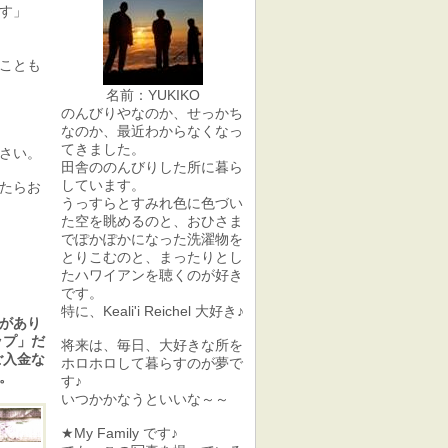
です」
ことも
名前：YUKIKO
のんびりやなのか、せっかち
なのか、最近わからなくなっ
てきました。
さい。
田舎ののんびりした所に暮ら
しています。
たらお
うっすらとすみれ色に色づい
た空を眺めるのと、おひさま
でぽかぽかになった洗濯物を
とりこむのと、まったりとし
たハワイアンを聴くのが好き
です。
特に、Keali'i Reichel 大好き♪
があり
ップ」だ
将来は、毎日、大好きな所を
ご入金な
ホロホロして暮らすのが夢で
。
す♪
いつかかなうといいな～～
★My Family です♪