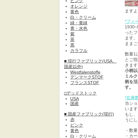
ピンク
オレンジ
ますよ
黄色
白・クリーム
*フィ
緑・黄緑
193
青・水色
ったフ
紫
ます。
茶
ままご
黒
カラフル
数量1
とご指
■ 現行ファブリック(USA、
きます
国産以外)
小柄以
Westfalenstoffe
ミルク
デンマークSTOF
柄を活
フランスSTOF
す。
□デッドストック
*在庫
USA
当ショ
国産
います
■ 国産ファブリック(現行)
もし、
赤
うにし
ピンク
・数量
黄色
・カー
白・クリーム