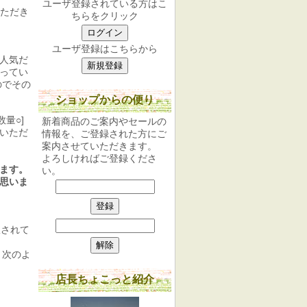
ユーザ登録されている方はこ
ただき
ちらをクリック
ユーザ登録はこちらから
大人気だ
ってい
のでその
ショップからの便り
量○]
新着商品のご案内やセールの
いただ
情報を、ご登録された方にご
案内させていただきます。
。
よろしければご登録くださ
います。
い。
思いま
限されて
、次のよ
店長ちょこっと紹介