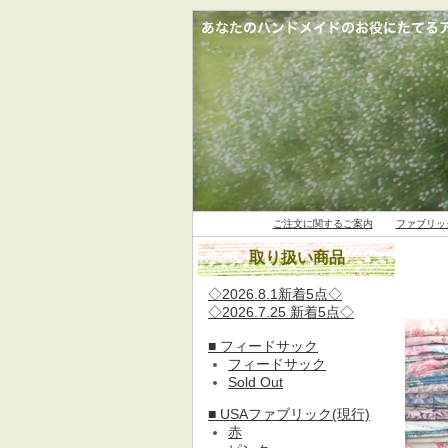
ご注文に関するご案内
ファブリッ
取り扱い商品
◇2026.8.1新着5点◇
◇2026.7.25 新着5点◇
■ フィードサック
フィードサック
Sold Out
■ USAファブリック(現行)
赤