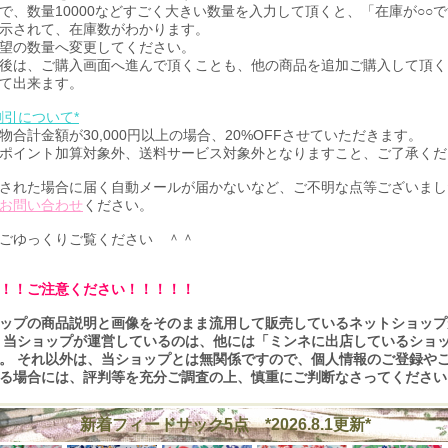
で、数量10000などすごく大きい数量を入力して頂くと、「在庫が○○
示されて、在庫数がわかります。
望の数量へ変更してください。
後は、ご購入画面へ進んで頂くことも、他の商品を追加ご購入して頂く
て出来ます。
割引について*
物合計金額が30,000円以上の場合、20%OFFさせていただきます。
ポイント加算対象外、送料サービス対象外となりますこと、ご了承くだ
された場合に届く自動メールが届かないなど、ご不明な点等ございまし
お問い合わせ
ください。
ごゆっくりご覧ください ＾＾
！！ご注意ください！！！！！
ップの商品説明と画像をそのまま流用して販売しているネットショップ
 当ショップが運営しているのは、他には「ミンネに出店しているショ
。 それ以外は、当ショップとは無関係ですので、個人情報のご登録や
る場合には、評判等を充分ご調査の上、慎重にご判断なさってください
新着フィードサック5点 *2026.8.1更新*