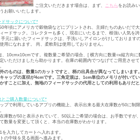
ご注文いただきます場合は、まず、
こちら
をお読みい
うお願いいたします。
ードサックについて*
0~50年頃にアメリカで穀物袋などにプリントされ、主婦たちのあいだで
ィードサック。コレクターも多く、現在にいたるまで、根強い人気を誇
 手元に届いたフィードサックは、手洗いしアイロンがけしております
使用になれます。 尚、柔軟剤は使用しておりません。
は、10cmx10cmです。複数量ご希望の場合、[ 横方向に数量○x縦方向に数
定いただけましたら助かります。在庫の範囲内でつなげてご用意させて
。
外のものは、数量1のカットですと、柄の出具合が異なってしまいます
キャップの直径が4cmです。三角定規は、1cm単位のメモリが付いて
かすことに加え、無地のフィードサックの代用としての利用もありだと
数とご購入数量について*
ップで利用しているアプリの機能上、表示出来る最大在庫数が50に制
。
在庫数が50と表示されていて、50以上ご希望の場合は、お手数ですが
て数量を変更して頂くと、本当の在庫数がわかります。
1を入力してカートへ入れます。
トの中味を見る画面へ進みます。