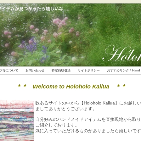
ク等について
お問い合わせ
特定商取引法
サイトポリシー
おすすめリンク * Han
＊＊ Welcome to Holoholo Kailua ＊＊
数あるサイトの中から【Holoholo Kailua】にお越し
ましてありがとうございます。
自分好みのハンドメイドアイテムを直接現地から取り
ご紹介しております。
気に入っていただけるものがありましたら嬉しいです