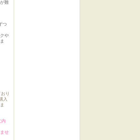
のが難
ずつ
ックや
りま
ており
購入
ま
文内
ませ