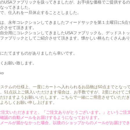
のUSAファブリックを扱ってきましたが、お手頃な価格でご提供する
なってきました。
で、仕入れを一旦休止することとしました。
は、永年コレクションしてきましたフィードサックを第１土曜日に5点
介させて頂きます。
自分用にコレクションしてきましたUSAファブリックも、デッドスト
Aファブリックとしてご紹介させて頂きます。懐かしい柄もたくさんあ
にたてますものがありましたら幸いです。
くお願い致します。
ko
システムの仕様上、一度にカートへ入れられるお品物は50点までとなっ
。51点以上ご購入いただけます場合は、お手数ですが、2度にわけてご
だけますようお願いいたします。こちらで一緒にご用意させていただき
よろしくお願い申し上げます。
ご注文いただきますと、「ご注文ありがとうございます。」というご注
確認の自動メールをお届けするようになっております。
メールが届かなかった場合、以後のショップからのメールがお届けでき