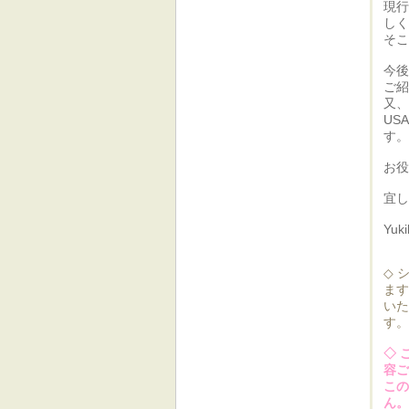
現行
しく
そこ
今後
ご紹
又、
US
す。
お役
宜し
Yuki
◇ 
ます
いた
す。
◇ 
容ご
この
ん。