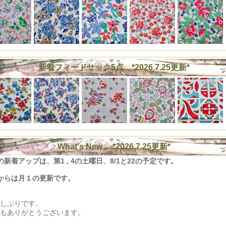
新着フィードサック5点 *2026.7.25更新*
What's New *2026.7.25更新*
の新着アップは、第1 , 4の土曜日、8/1と22の予定です。
からは月１の更新です。
しぶりです。
もありがとうございます。