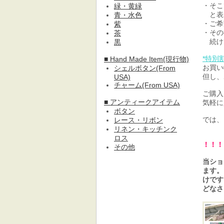
・そこ
緑・黄緑
と表
青・水色
・ご希
紫
・その
茶
続け
黒
*特別
■ Hand Made Item(現行物)
お買い
シェルボタン(From
但し、
USA)
チャーム(From USA)
ご購入
■ アンティークアイテム
気軽に
ボタン
では、
レース・リボン
リネン・キッチンク
ロス
！！！
その他
当ショ
ます。
けです
どなさ