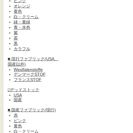
ピンク
オレンジ
黄色
白・クリーム
緑・黄緑
青・水色
紫
茶
黒
カラフル
■ 現行ファブリック(USA、
国産以外)
Westfalenstoffe
デンマークSTOF
フランスSTOF
□デッドストック
USA
国産
■ 国産ファブリック(現行)
赤
ピンク
黄色
白・クリーム