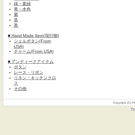
緑・黄緑
青・水色
紫
茶
黒
■ Hand Made Item(現行物)
シェルボタン(From
USA)
チャーム(From USA)
■ アンティークアイテム
ボタン
レース・リボン
リネン・キッチンクロ
ス
その他
Copyright (C) H
Po