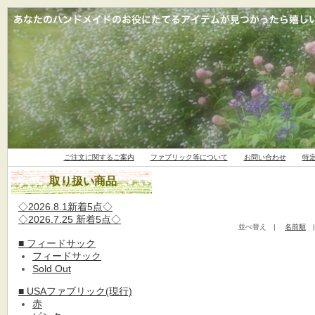
ご注文に関するご案内
ファブリック等について
お問い合わせ
特
取り扱い商品
◇2026.8.1新着5点◇
◇2026.7.25 新着5点◇
並べ替え |
名前順
■ フィードサック
フィードサック
Sold Out
■ USAファブリック(現行)
赤