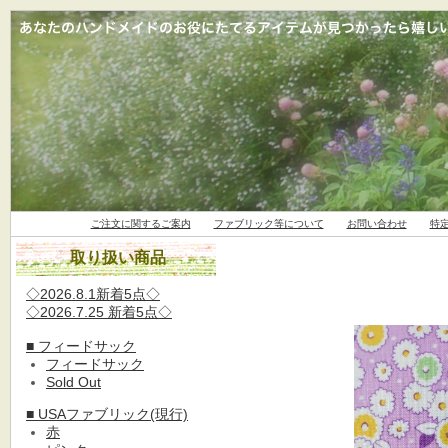
ご注文に関するご案内
ファブリック等について
お問い合わせ
特
取り扱い商品
◇2026.8.1新着5点◇
◇2026.7.25 新着5点◇
■ フィードサック
フィードサック
Sold Out
■ USAファブリック(現行)
赤