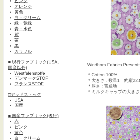
ピンク
オレンジ
黄色
白・クリーム
緑・黄緑
青・水色
紫
茶
黒
カラフル
■ 現行ファブリック(USA、
Windham Fabrics Presents 
国産以外)
Westfalenstoffe
＊Cotton 100%
デンマークSTOF
＊大きさ : 数量1 約縦22.
フランスSTOF
＊厚さ : 普通地
＊ミルクキャップの大きさ
□デッドストック
USA
国産
■ 国産ファブリック(現行)
赤
ピンク
黄色
白・クリーム