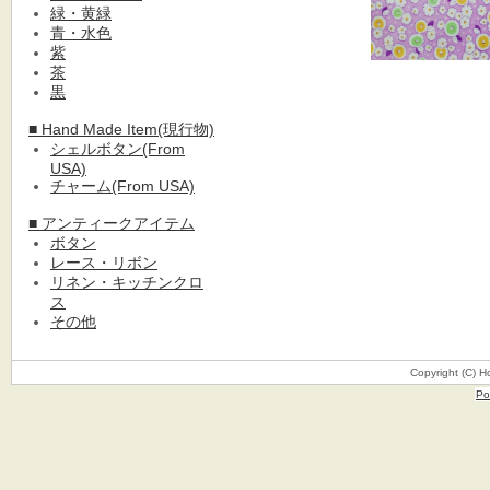
緑・黄緑
青・水色
紫
茶
黒
■ Hand Made Item(現行物)
シェルボタン(From
USA)
チャーム(From USA)
■ アンティークアイテム
ボタン
レース・リボン
リネン・キッチンクロ
ス
その他
Copyright (C) H
Po